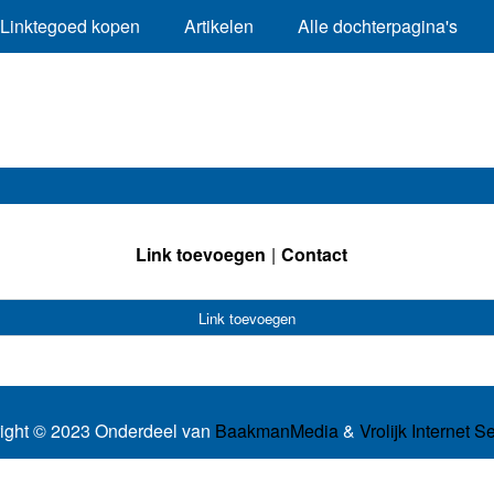
Linktegoed kopen
Artikelen
Alle dochterpagina's
Link toevoegen
Contact
Link toevoegen
ight © 2023 Onderdeel van
BaakmanMedia
&
Vrolijk Internet S